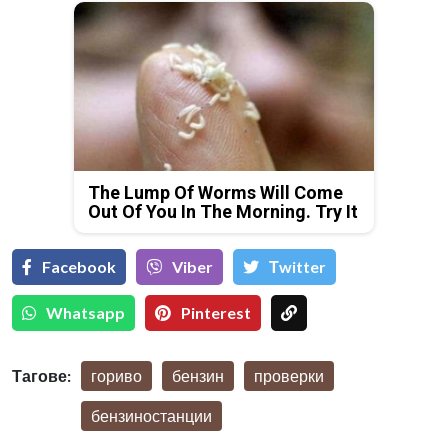
The Lump Of Worms Will Come
Out Of You In The Morning. Try It
Facebook
Viber
Тwitter
Whatsapp
Pinterest
Тагове:
гориво
бензин
проверки
бензиностанции