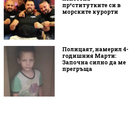
пр*ститутките си в
морските курорти
Полицаят, намерил 4-
годишния Марти:
Започна силно да ме
прегръща