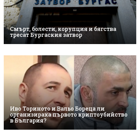
Смърт, болести, корупция и бягства
тресат Бургаския затвор
Иво Ториното и Вальо Бореца ли
организираха първото криптоубийство
в България?