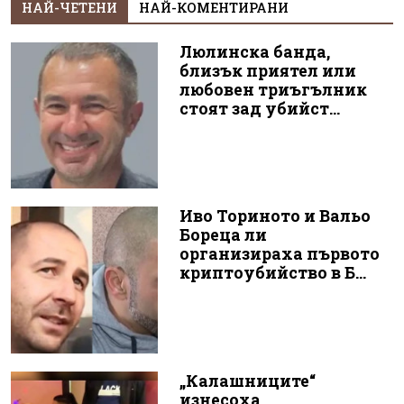
НАЙ-ЧЕТЕНИ
НАЙ-КОМЕНТИРАНИ
Люлинска банда,
близък приятел или
любовен триъгълник
стоят зад убийст...
Иво Ториното и Вальо
Бореца ли
организираха първото
криптоубийство в Б...
„Калашниците“
изнесоха