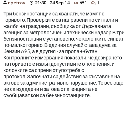
npetrov
21:30 | 24 Sep 14
651
1
Три бензиностанции са хванати, че мамят с
горивото. Проверките са направени по сигнали и
жалби на граждани, съобщиха от Държавната
агенция за метрологичен и технически надзор.В три
бензиностанции е установено, че колонките сипват
по-малко гориво. В единия случай става дума за
бензин А95, а в другия - за пропан-бутан.
Контролните измервания показали, че дозирането
на горивото е извън допустимите отклонения, и
колонките са спрени от употреба с
протокол. Започнати са действия за съставяне на
актове за административно нарушение. Те все още
не са издадени и затова от агенцията не
съобщават кои са бензиностанциите.