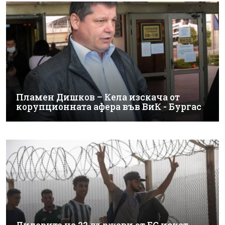
Пламен Дишков – Кела изскача от
корупционната афера във ВиК - Бургас