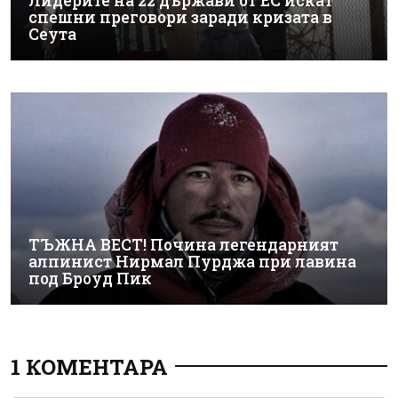
Лидерите на 22 държави от ЕС искат
спешни преговори заради кризата в
Сеута
ТЪЖНА ВЕСТ! Почина легендарният
алпинист Нирмал Пурджа при лавина
под Броуд Пик
1 КОМЕНТАРА