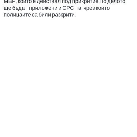
МВР, който е действал под прикритие.По делото
ще бъдат приложени и СРС-та, чрез които
полицаите са били разкрити.