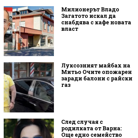
Милионерът Владо
Загатото искал да
снабдява с кафе новата
власт
Луксозният майбах на
Митьо Очите опожарен
заради балони с райски
газ
След случая с
родилката от Варна:
Още едно семейство