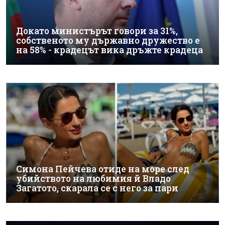
Докато министърът говори за 31%,
собственото му държавно дружество е
на 58% - крадецът вика дръжте крадеца
Симона Пейчева отиде на море след
убийството на любимия й Владо
Загатото, скарала се с него за пари