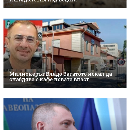
Милионерът Владо Загатото искал да
снабдява с кафе новата власт