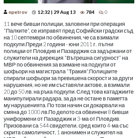
npetrov
12:32 | 29 Aug 13
784
0
11 вече бивши полицаи, заловени при операция
"Палките", се изправят пред Софийски градски съд
на 10 септември по обвинения, че са взимали
подкупи.Преди 2 години - юни 2011 г. пътни
полицаи от Пловдив и Пазарджик са задържани от
служители на дирекция "Вътрешна сигурност" на
МВР по обвинения за взимане на подкупи от
шофьори на магистрала "Тракия".Полицаите
спирали шофьори за превишена скорост и за други
нарушения, но не им съставяли актове, а взимали
20 до 50 лв. на ръка подкупи. След това катаджиите
манипулирали радара, за да не остане в паметта
му нарушенията. По този начин си докарвали на
смяна до 1000 лв.По делото са обвинени 8 бивши
униформени от Пазарджик и 3-ма от Пловдив.
Призовани са 544 свидетели, сред които 4-ма със
скрита самоличност, 1 анонимен и служител на