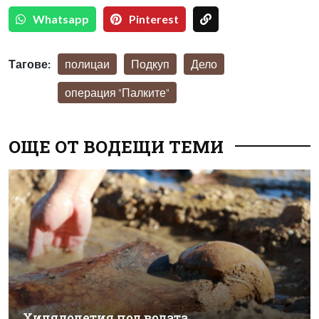
Whatsapp
Pinterest
Тагове:
полицаи
Подкуп
Дело
операция "Палките"
ОЩЕ ОТ ВОДЕЩИ ТЕМИ
Хилядолетия под водата