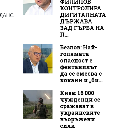
ФИЛИПОВ
КОНТРОЛИРА
ДИГИТАЛНАТА
а ДАНС
ДЪРЖАВА
ЗАД ГЪРБА НА
П...
Безлов: Най-
голямата
опасност е
фентанилът
да се смесва с
кокаин и „би...
Киев: 16 000
чужденци се
сражават в
украинските
въоръжени
сили