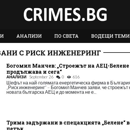
ТИ
АНАЛИЗИ
ПО СВЕТА
ВОДЕЩИ ТЕМИ
ЗАНИ С РИСК ИНЖЕНЕРИНГ
Богомил Манчев: „Строежът на АЕЦ-Белене
продължава и сега“
АНАЛИЗИ
September 26
0
616
Шефът на най-голямата енергетическа фирма в България
„Риск инженеринг“ – Богомил Манчев заяви, че строежът 
новата българска АЕЦ и до момента не е...
Трима задържани в спецакцията „Белене“ в
петък