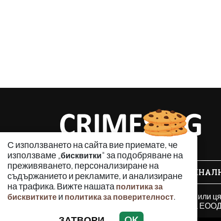
С използването на сайта вие приемате, че
използваме „
" за подобряване на
бисквитки
преживяването, персонализиране на
КРИМИНАЛ
съдържанието и рекламите, и анализиране
на трафика. Вижте нашата
политика за
Използването и публикуването на част или ц
и
.
бисквитките
политика за поверителност
разрешение на Медийна група Асмара ЕООД 
ЗАТВОРИ
OK