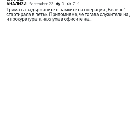
АНАЛИЗИ
September 23
0
714
Трима са задържаните в рамките на операция „Белене“,
стартирала в петък. Припомняме, че тогава служители н
и прокуратурата нахлуха в офисите на...