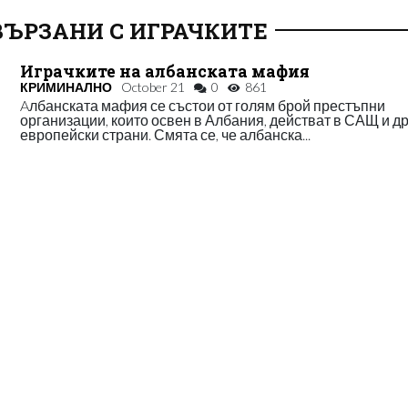
ВЪРЗАНИ С ИГРАЧКИТЕ
Играчките на албанската мафия
КРИМИНАЛНО
October 21
0
861
Aлбанската мафия се състои от голям брой престъпни
организации, които освен в Албания, действат в САЩ и д
европейски страни. Смята се, че албанска...