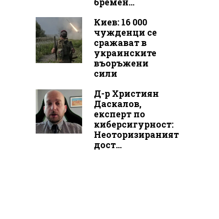
бремен...
Киев: 16 000
чужденци се
сражават в
украинските
въоръжени
сили
Д-р Християн
Даскалов,
експерт по
киберсигурност:
Неоторизираният
дост...