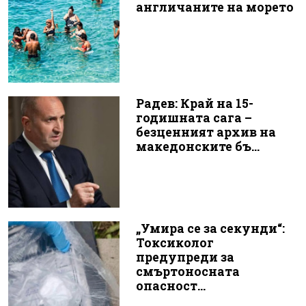
англичаните на морето
Радев: Край на 15-
годишната сага –
безценният архив на
македонските бъ...
„Умира се за секунди“:
Токсиколог
предупреди за
смъртоносната
опасност...