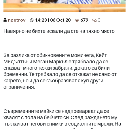
npetrov
14:23 | 06 Oct 20
679
0
Навярно не бихте искали да сте на тяхно място
За разлика от обикновените момичета, Кейт
Мидълтън и Меган Маркъл е трябвало да се
спазват много тежки забрани, докато са били
бременни. Те трябвало да се откажат не само от
кафето, но и да се съобразяват с куп други
ограничения.
Съвременните майки се надпреварват да се
хвалят с пола на бебчето си. След раждането му
пък качват негови снимки в социалните мрежи. На