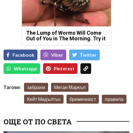
The Lump of Worms Will Come
Out of You in The Morning. Try it
Facebook
Viber
Тwitter
Whatsapp
Pinterest
Тагове:
забрани
Меган Маркъл
Кейт Мидълтън
бременност
правила
ОЩЕ ОТ ПО СВЕТА