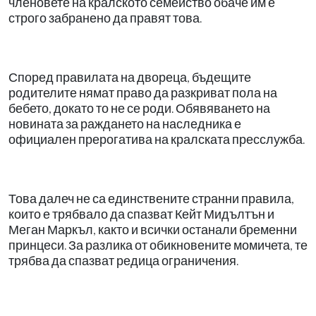
членовете на кралското семейство обаче им е
строго забранено да правят това.
Според правилата на двореца, бъдещите
родителите нямат право да разкриват пола на
бебето, докато то не се роди. Обявяването на
новината за раждането на наследника е
официален прерогатива на кралската пресслужба.
Това далеч не са единствените странни правила,
които е трябвало да спазват Кейт Мидълтън и
Меган Маркъл, както и всички останали бременни
принцеси. За разлика от обикновените момичета, те
трябва да спазват редица ограничения.