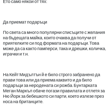
Ето само някои от тях:
Да приемат подаръци
По света са много популярни списъците с желания
на бъдещата майка, които очаква да получи от
приятелките си под формата на подаръци. Това
може да са както памперси, така и дрешки, количка,
играчки и т.н.
На Кейт Мидълтън й е било строго забранено да
прави това или да приема каквито и да било
подаръци за неродената си рожба. Бунтарката
Меган Маркъл обаче погази правилата и отлетя за
Ню Йорк за бебешкото си парти, което излезе през
носа на британците.