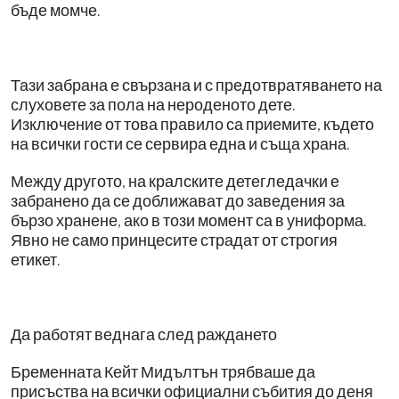
бъде момче.
Тази забрана е свързана и с предотвратяването на
слуховете за пола на нероденото дете.
Изключение от това правило са приемите, където
на всички гости се сервира една и съща храна.
Между другото, на кралските детегледачки е
забранено да се доближават до заведения за
бързо хранене, ако в този момент са в униформа.
Явно не само принцесите страдат от строгия
етикет.
Да работят веднага след раждането
Бременната Кейт Мидълтън трябваше да
присъства на всички официални събития до деня