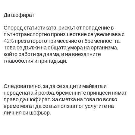
Да шофират
Според статистиката, рискът от попадение в
пътнотранспортно произшествие се увеличава с
42% през второто тримесечие от бременността.
Това се дължи на общата умора на организма,
който работи за двама, и на внезапните
главоболия и припадъци.
Следователно, за да се защити майката и
неродената й рожба, бременните принцеси нямат
право да шофират. За сметка на това по всяко
време могат да се възползват от услугите на
личния си шофьор.