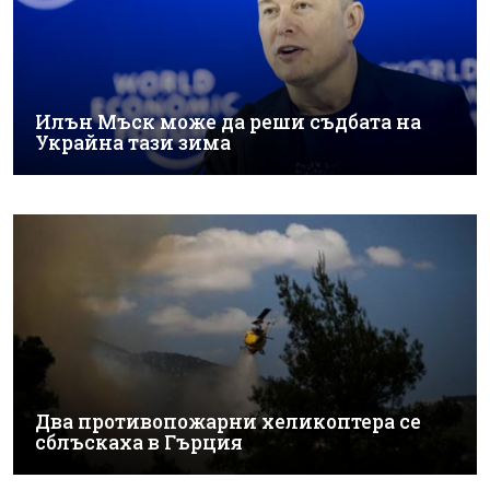
Илън Мъск може да реши съдбата на
Украйна тази зима
Два противопожарни хеликоптера се
сблъскаха в Гърция