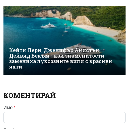
Кейти Пери, Дженифър Анистън,
Дейвид Бекъм - кои знаменитости
замениха луксозните вили с красиви
яхти
КОМЕНТИРАЙ
Име
*