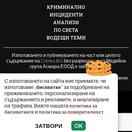
КРИМИНАЛНО
ИНЦИДЕНТИ
АНАЛИЗИ
ПО СВЕТА
ВОДЕЩИ ТЕМИ
Използването и публикуването на част или цялото
съдържание на Crimes.BG без разрешение на Медийна
група Асмара ЕООД е забранено.
© 2010 - 2026 | Crimes.BG. Всички права запазени.
С използването на сайта вие приемате, че
използваме „
" за подобряване на
бисквитки
преживяването, персонализиране на
РЕКЛАМА
съдържанието и рекламите, и анализиране
КОНТАКТИ
на трафика. Вижте нашата
политика за
и
.
бисквитките
политика за поверителност
ОБЩИ УСЛОВИЯ
ПОЛИТИКА ЗА ПОВЕРИТЕЛНОСТ
ЗАТВОРИ
OK
ПОЛИТИКА ЗА БИСКВИТКИТЕ