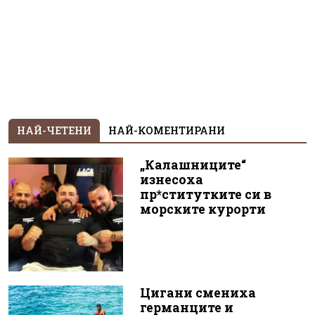
НАЙ-ЧЕТЕНИ
НАЙ-КОМЕНТИРАНИ
„Калашниците“
изнесоха
пр*ститутките си в
морските курорти
Цигани смениха
германците и