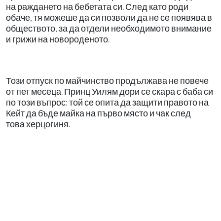
на раждането на бебетата си. След като роди
обаче, тя можеше да си позволи да не се появява в
обществото, за да отдели необходимото внимание
и грижи на новороденото.
Този отпуск по майчинство продължава не повече
от пет месеца. Принц Уилям дори се скара с баба си
по този въпрос: той се опита да защити правото на
Кейт да бъде майка на първо място и чак след
това херцогиня.