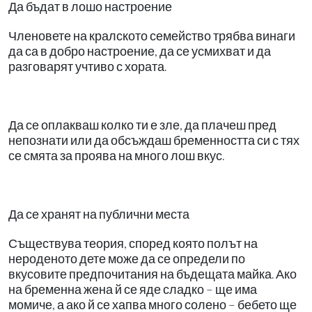
Да бъдат в лошо настроение
Членовете на кралското семейство трябва винаги
да са в добро настроение, да се усмихват и да
разговарят учтиво с хората.
Да се оплакваш колко ти е зле, да плачеш пред
непознати или да обсъждаш бременността си с тях
се смята за проява на много лош вкус.
Да се хранят на публични места
Съществува теория, според която полът на
нероденото дете може да се определи по
вкусовите предпочитания на бъдещата майка. Ако
на бременна жена й се яде сладко – ще има
момиче, а ако й се хапва много солено – бебето ще