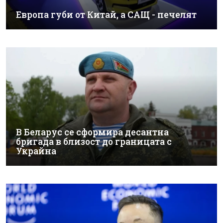
Европа губи от Китай, а САЩ - печелят
В Беларус се сформира десантна
бригада в близост до границата с
Украйна