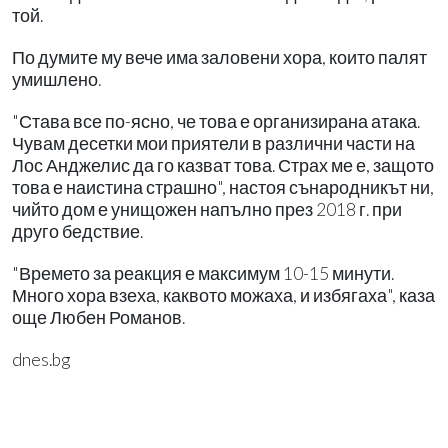
той.
По думите му вече има заловени хора, които палят
умишлено.
"Става все по-ясно, че това е организирана атака.
Чувам десетки мои приятели в различни части на
Лос Анджелис да го казват това. Страх ме е, защото
това е наистина страшно", настоя сънародникът ни,
чийто дом е унищожен напълно през 2018 г. при
друго бедствие.
"Времето за реакция е максимум 10-15 минути.
Много хора взеха, каквото можаха, и избягаха", каза
още Любен Романов.
dnes.bg