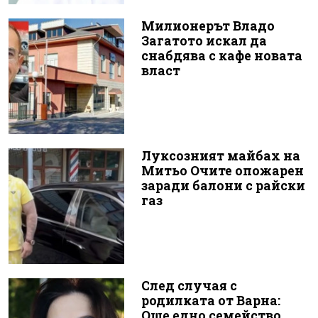
Милионерът Владо
Загатото искал да
снабдява с кафе новата
власт
Луксозният майбах на
Митьо Очите опожарен
заради балони с райски
газ
След случая с
родилката от Варна:
Още едно семейство