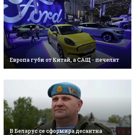
Европа губи от Китай, а САЩ - печелят
В Беларус се сформира десантна