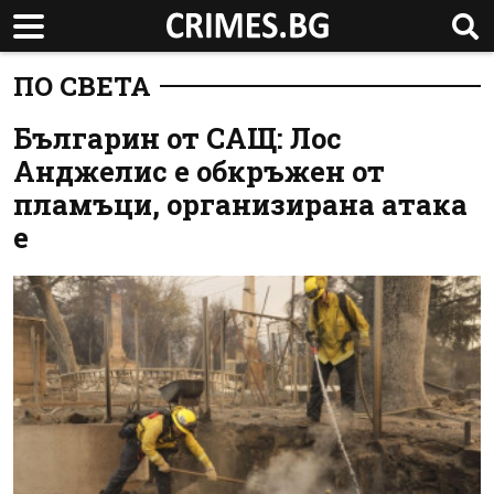
ПО СВЕТА
Българин от САЩ: Лос
Анджелис е обкръжен от
пламъци, организирана атака
е