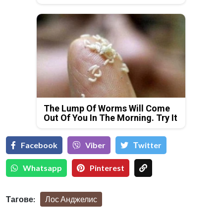
The Lump Of Worms Will Come
Out Of You In The Morning. Try It
Facebook
Viber
Тwitter
Whatsapp
Pinterest
Тагове:
Лос Анджелис