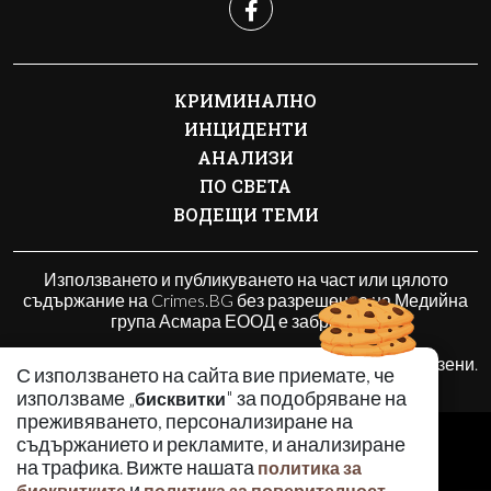
КРИМИНАЛНО
ИНЦИДЕНТИ
АНАЛИЗИ
ПО СВЕТА
ВОДЕЩИ ТЕМИ
Използването и публикуването на част или цялото
съдържание на Crimes.BG без разрешение на Медийна
група Асмара ЕООД е забранено.
© 2010 - 2026 | Crimes.BG. Всички права запазени.
С използването на сайта вие приемате, че
използваме „
" за подобряване на
бисквитки
преживяването, персонализиране на
РЕКЛАМА
съдържанието и рекламите, и анализиране
КОНТАКТИ
на трафика. Вижте нашата
политика за
и
.
бисквитките
политика за поверителност
ОБЩИ УСЛОВИЯ