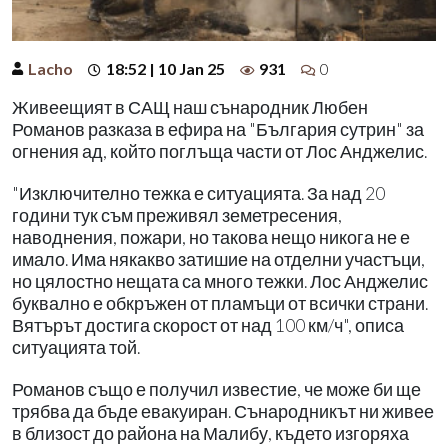
Lacho
18:52 | 10 Jan 25
931
0
Живеещият в САЩ наш сънародник Любен
Романов разказа в ефира на "България сутрин" за
огнения ад, който поглъща части от Лос Анджелис.
"Изключително тежка е ситуацията. За над 20
години тук съм преживял земетресения,
наводнения, пожари, но такова нещо никога не е
имало. Има някакво затишие на отделни участъци,
но цялостно нещата са много тежки. Лос Анджелис
буквално е обкръжен от пламъци от всички страни.
Вятърът достига скорост от над 100 км/ч", описа
ситуацията той.
Романов също е получил известие, че може би ще
трябва да бъде евакуиран. Сънародникът ни живее
в близост до района на Малибу, където изгоряха