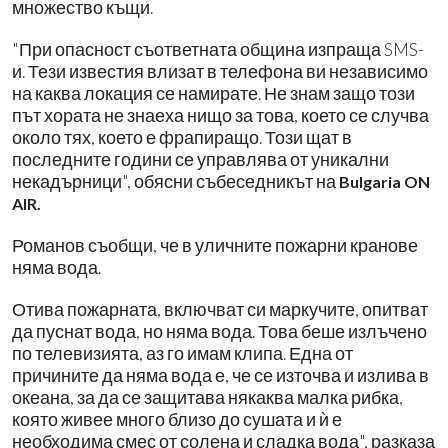
множество къщи.
"При опасност съответната община изпраща SMS-
и. Тези известия влизат в телефона ви независимо
на каква локация се намирате. Не знам защо този
път хората не знаеха нищо за това, което се случва
около тях, което е фрапиращо. Този щат в
последните години се управлява от уникални
некадърници", обясни събеседникът на
Bulgaria ON
AIR.
Романов съобщи, че в уличните пожарни кранове
няма вода.
Отива пожарната, включват си маркучите, опитват
да пуснат вода, но няма вода. Това беше излъчено
по телевизията, аз го имам клипа. Една от
причините да няма вода е, че се източва и излива в
океана, за да се защитава някаква малка рибка,
която живее много близо до сушата и ѝ е
необходима смес от солена и сладка вода", разказа