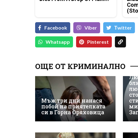
Com
(Sto
Facebook
Viber
Тwitter
Whatsapp
Pinterest
ОЩЕ ОТ КРИМИНАЛНО
Лю
бл
лю
ст
Мъж три дни нанася
ст
побой на приятелката
ми
си в Горна Оряховица
За