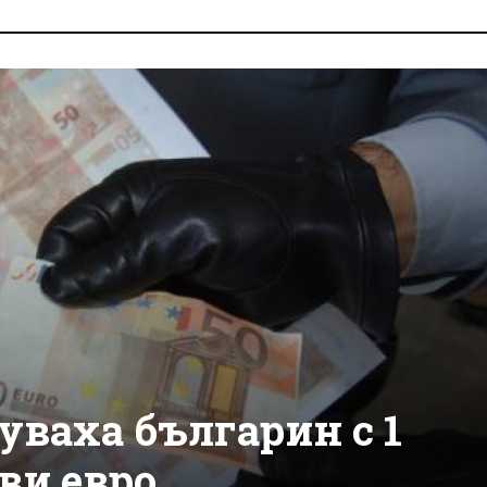
уваха българин с 1
ви евро