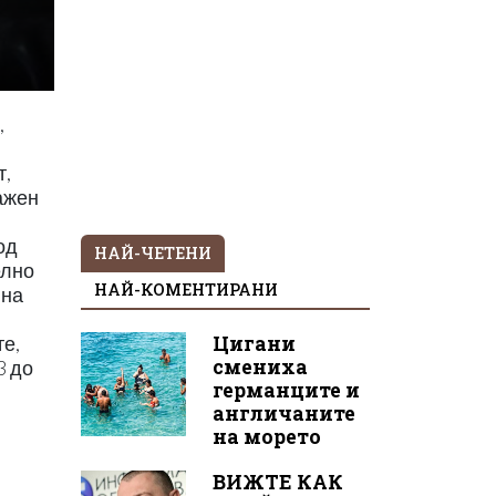
,
т,
важен
од
НАЙ-ЧЕТЕНИ
елно
НАЙ-КОМЕНТИРАНИ
 на
Цигани
е,
смениха
3 до
германците и
англичаните
на морето
ВИЖТЕ КАК