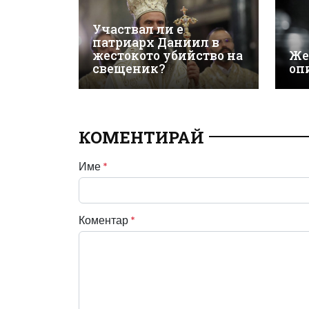
Участвал ли е
патриарх Даниил в
жестокото убийство на
Же
свещеник?
оп
КОМЕНТИРАЙ
Име
*
Коментар
*