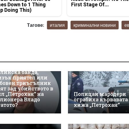
es Down to 1 Thing
First Stage Of...
p Doing This)
Тагове:
италия
криминални новини
е
линска банда,
изък приятел или
бовен триъгълник
оят зад убийството в
ил „Петрохан“ на
Полицаи мародери
лионера Владо
ограбиха кървавата
гатото?
хижа „Петрохан“