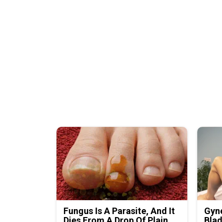
Fungus Is A Parasite, And It
Gyne
Dies From A Drop Of Plain...
Blad