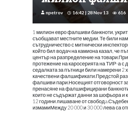
npetrov
16:42 | 28 Nov 13
616
1 милион евро фалшиви банкноти, укрити
съобщават местните медии. Те били нам
сътрудничество с митнически инспектор
който бил водач на камиона казал, че пъ
център на разпределение на товари.При
протежение на каросерията на ТИР-а с д
седалката за пътници били намерени 2 х
качествени фалшификати.Предстой разсл
фалшиви пари.Носещият отговорност за 
пренасяне на фалшифицирани банкноти 
които не съдържат данни за шофьора и 
12 години лишаване от свободa.Съдебен
измамиМежду 20 000 и 30 000 лева са о