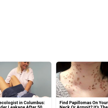
cologist in Columbus:
Find Papillomas On You
der Leakage After 50
Neck Or Armpit? It's The