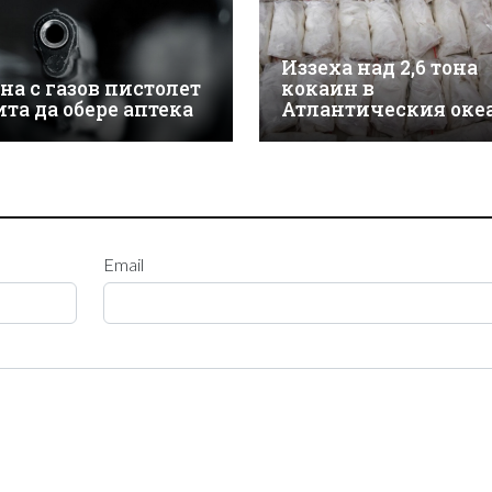
Иззеха над 2,6 тона
на с газов пистолет
кокаин в
ита да обере аптека
Атлантическия оке
Email