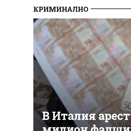
КРИМИНАЛНО
В Италия арест
милион фалши