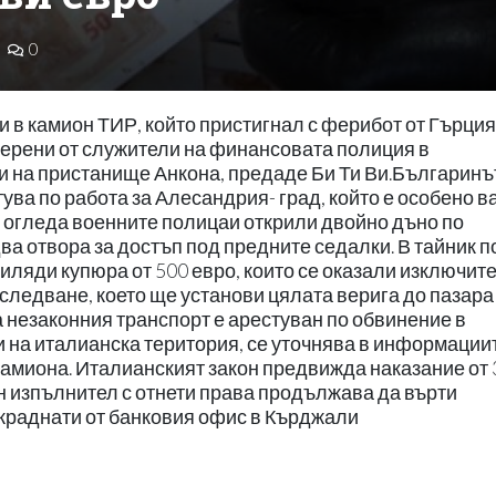
0
 в камион ТИР, който пристигнал с ферибот от Гърция
ерени от служители на финансовата полиция в
и на пристанище Анкона, предаде Би Ти Ви.Българинъ
тува по работа за Алесандрия- град, който е особено 
 огледа военните полицаи открили двойно дъно по
ва отвора за достъп под предните седалки. В тайник п
иляди купюра от 500 евро, които се оказали изключит
едване, което ще установи цялата верига до пазара
незаконния транспорт е арестуван по обвинение в
на италианска територия, се уточнява в информациит
камиона. Италианският закон предвижда наказание от 
 изпълнител с отнети права продължава да върти
ткраднати от банковия офис в Кърджали