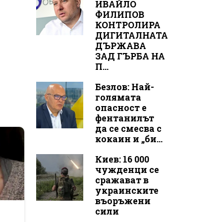
ИВАЙЛО
ФИЛИПОВ
КОНТРОЛИРА
ДИГИТАЛНАТА
ДЪРЖАВА
ЗАД ГЪРБА НА
П...
Безлов: Най-
голямата
опасност е
фентанилът
да се смесва с
кокаин и „би...
Киев: 16 000
чужденци се
сражават в
украинските
въоръжени
сили
r