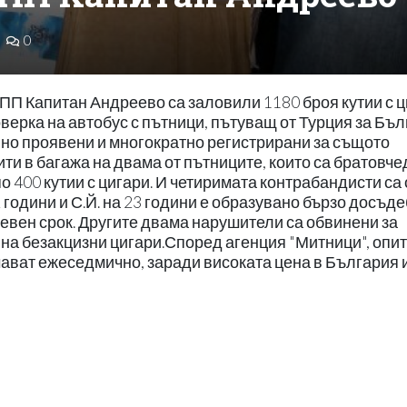
0
ПП Капитан Андреево са заловили 1180 броя кутии с 
верка на автобус с пътници, пътуващ от Турция за Бъл
но проявени и многократно регистрирани за същото
ти в багажа на двама от пътниците, които са братовчед
о 400 кутии с цигари. И четиримата контрабандисти са 
2 години и С.Й. на 23 години е образувано бързо досъд
евен срок. Другите двама нарушители са обвинени за
на безакцизни цигари.Според агенция "Митници", опит
чават ежеседмично, заради високата цена в България 