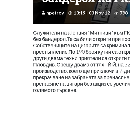
npetrov
13:19 | 03 Nov 12
798
Служители на агенция "Митници" към ГК
без бандерол.Те са били открити при про
Собствениците на цигарите са криминал
престъпление.По 190 броя кутии са откри
други двама техни приятели са открити п
Пловдив. Срещу двама от тях - Й.Й. на 3
производство, което ще приключи в 7-дн
прекрачване на забраната за пренасяне 
пренасяне на цигари без акциз се увели
голямото търсене.