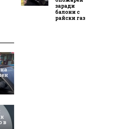
заради
балони с
райски газ
 на
рен
и
ик
о в