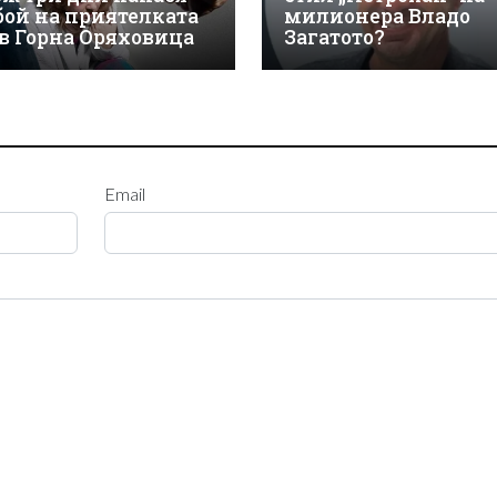
бой на приятелката
милионера Владо
 в Горна Оряховица
Загатото?
Email