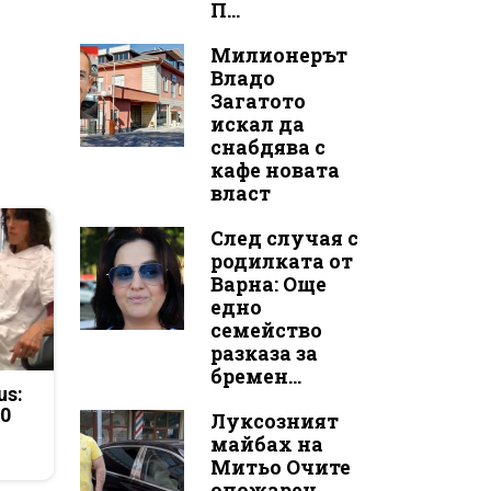
П...
Милионерът
Владо
Загатото
искал да
снабдява с
кафе новата
власт
След случая с
родилката от
Варна: Още
едно
семейство
разказа за
бремен...
us:
50
Луксозният
майбах на
Митьо Очите
опожарен