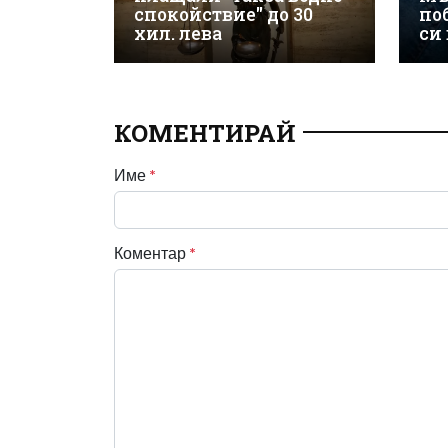
спокойствие" до 30
по
хил. лева
си
КОМЕНТИРАЙ
Име
*
Коментар
*