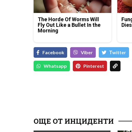
The Horde Of Worms Will
Fung
Fly Out Like a Bullet In the
Dies
Morning
Facebook
Viber
Тwitter
Whatsapp
Pinterest
ОЩЕ ОТ ИНЦИДЕНТИ
Сл