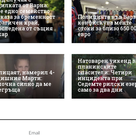
дилката от Варна:
е едно семейство
зказа за бременност
Полицията във Вар
трагичен край,
конфискува менте
оследена от същия
стоки за близо 650 0
кар
евро
Натоварен уикенд з
планинските
лицаят, намерил 4-
спасители: Четири
дишния Марти:
инцидента при
почна силно да ме
Седемте рилски езе
егръща
само за два дни
Email