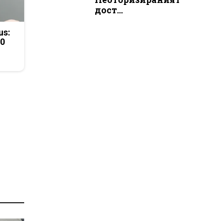
дост...
us:
50