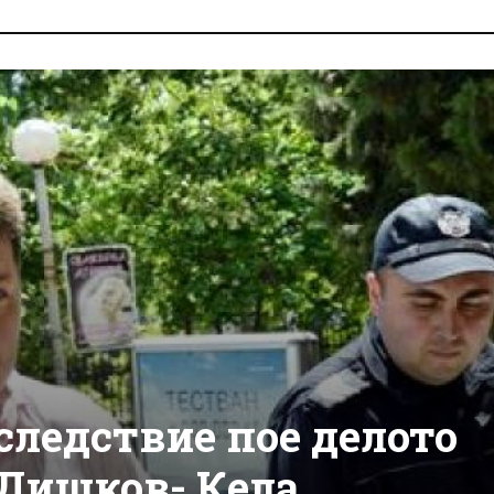
следствие пое делото
Дишков- Кела