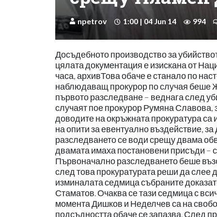
npetrov
1:00 | 04 Jun 14
994
Досъдебното производство за убийството
цялата документация е изискана от Наци
часа, архивТова обаче е станало по нас
наблюдаващ прокурор по случая беше Ж
първото разследване – веднага след уб
случаят пое прокурор Румяна Славова, з
доводите на окръжната прокуратура са 
на опити за евентуално въздействие, за
разследването се води срещу двама об
двамата имаха постановени присъди – съо
Първоначално разследването беше възо
след това прокуратурата реши да слее 
изминалата седмица събраните доказат
Стаматов. Очаква се тази седмица с вси
момента Дишков и Неделчев са на свобо
подсъдността обаче се запазва. След п