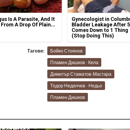
us Is A Parasite, And It
Gynecologist in Columb
 From A Drop Of Plain...
Bladder Leakage After 
Comes Down to 1 Thing
(Stop Doing This)
Тагове:
Бойко Стоянов
Пламен Дишков - Кела
Димитър Стаматов-Мастара
Тодор Неделчев - Недьо
Пламен Дишков
ед случая с