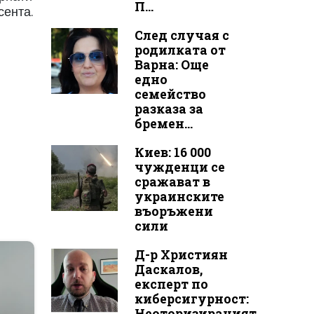
П...
сента.
След случая с
родилката от
Варна: Още
едно
семейство
разказа за
бремен...
Киев: 16 000
чужденци се
сражават в
украинските
въоръжени
сили
Д-р Християн
Даскалов,
експерт по
киберсигурност:
Неоторизираният