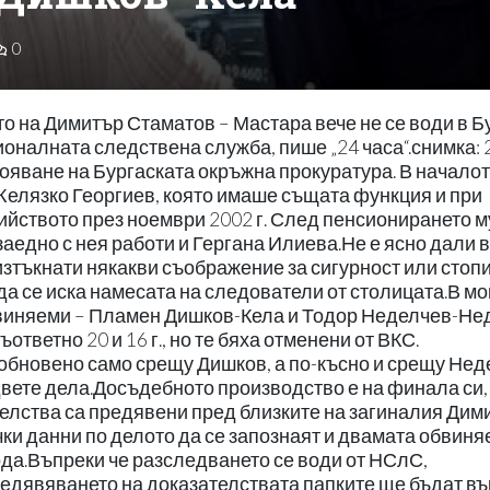
0
 на Димитър Стаматов – Мастара вече не се води в Б
оналната следствена служба, пише „24 часа“.снимка: 
тояване на Бургаската окръжна прокуратура. В начало
елязко Георгиев, която имаше същата функция и при
ийството през ноември 2002 г. След пенсионирането м
аедно с нея работи и Гергана Илиева.Не е ясно дали в
изтъкнати някакви съображение за сигурност или стоп
 да се иска намесата на следователи от столицата.В м
виняеми – Пламен Дишков-Кела и Тодор Неделчев-Нед
тветно 20 и 16 г., но те бяха отменени от ВКС.
бновено само срещу Дишков, а по-късно и срещу Нед
двете дела.Досъдебното производство е на финала си,
елства са предявени пред близките на загиналия Дим
чки данни по делото да се запознаят и двамата обвиня
да.Въпреки че разследването се води от НСлС,
редявяването на доказателствата папките ще бъдат в