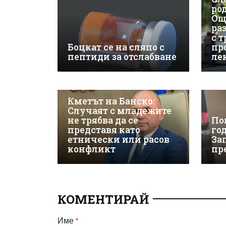
ро
Ощ
ра
с 
Боцкат се на сляпо с
пр
пептиди за отслабване
ле
Кметът на Банско:
Случаят с младежите
не трябва да се
По
представя като
го
етнически или расов
За
конфликт
пр
КОМЕНТИРАЙ
Име
*