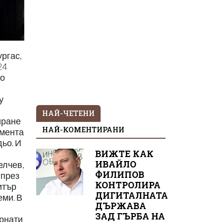
ургас,
24
то
у
НАЙ-ЧЕТЕНИ
иране
НАЙ-КОМЕНТИРАНИ
омента
ьо. И
ВИЖТЕ КАК
ИВАЙЛО
елчев,
ФИЛИПОВ
 през
КОНТРОЛИРА
итър
ДИГИТАЛНАТА
еми. В
ДЪРЖАВА
ЗАД ГЪРБА НА
ърнати