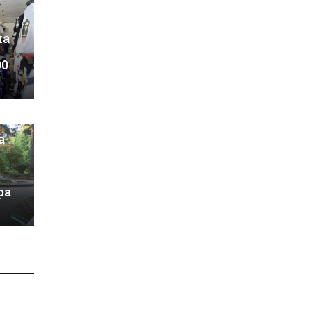
на
00
а
ра