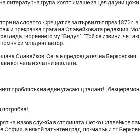
на литературна група, която имаше за цел да унищожи
ри на словото. Срещат се за първи път през 1872 г. в
раж и прекрачва прага на Славейковата редакция. Мо
егледа творението му "Видул". "Той се извини, че так
 спомня си младият автор.
сещава Славейков. Сега е председател на Берковския
ави копчета и златни еполети.
дният проблясък на един угасающ талант!", безцеремо
а потрябва!
ят на Вазов служба в столицата. Петко Славейков пак
 не София, а някой затънтен град, по-малък и от Берков