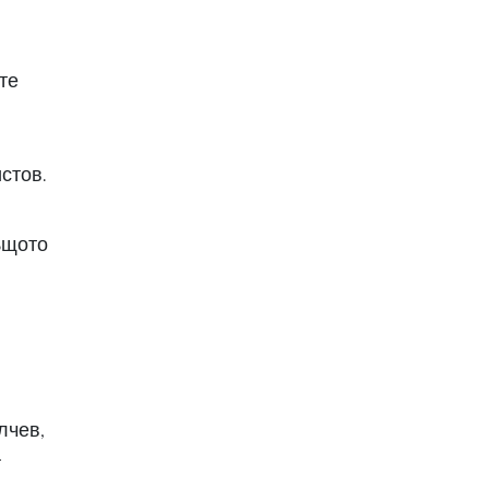
те
стов.
същото
лчев,
а