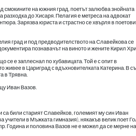
од смокините на южния град, поетът залюбва знойната
а разходка до Хисаря. Пелагия е метреса на адвокат
антюра. Зарязва юриста и страстно се хвърля в поетови
 целия град и под предводителството на Славейкова се
документира познавачът на виното и жените Кирил Хри
 се е заплеснал по хубавицата. Той е с опит в
то живее в Цариград с вдъхновителката Катерина. В 
а в Трявна.
щу Иван Вазов.
и са били старият Славейков, големият му син Иван
ва учители в Мъжката гимназия), някакъв велик поет Го
пр. Година и половина Вазов не е можел да се мерне н