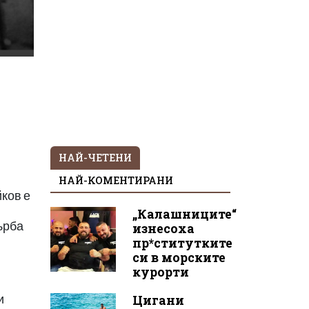
НАЙ-ЧЕТЕНИ
НАЙ-КОМЕНТИРАНИ
йков е
„Калашниците“
ърба
изнесоха
пр*ститутките
си в морските
курорти
и
Цигани