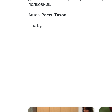
полковник.
Автор:
Росен Тахов
trud.bg