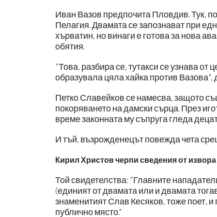
Иван Вазов предпочита Пловдив. Тук, п
Пелагия. Двамата се запознават при едн
хърватин, но винаги е готова за нова ав
обятия.
"Това, разбира се, тутакси се узнава от
образувала цяла хайка против Вазова", 
Петко Славейков се намесва, защото също
покоряването на дамски сърца. През иго
време законната му съпруга гледа децат
И тъй, възрожденецът повежда чета сре
Кирил Христов черпи сведения от извора
Той свидетелства: "Главните нападател
(единият от двамата или и двамата тога
знаменитият Слав Кесяков, тоже поет, и 
публично място."