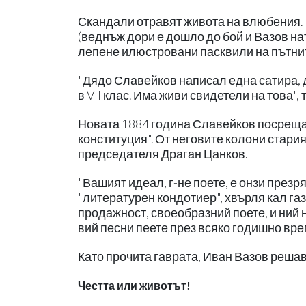
Скандали отравят живота на влюбения. 
(веднъж дори е дошло до бой и Вазов на
лепене илюстровани пасквили на пътните 
"Дядо Славейков написал една сатира, д
в VII клас. Има живи свидетели на това"
Новата 1884 година Славейков посреща 
конституция". От неговите колони стария
председателя Драган Цанков.
"Вашият идеал, г-не поете, е онзи презря
"литературен кондотиер", хвърля кал га
продажност, своеобразний поете, и ний 
вий песни пеете през всяко годишно време
Като прочита гаврата, Иван Вазов решав
Честта или животът!