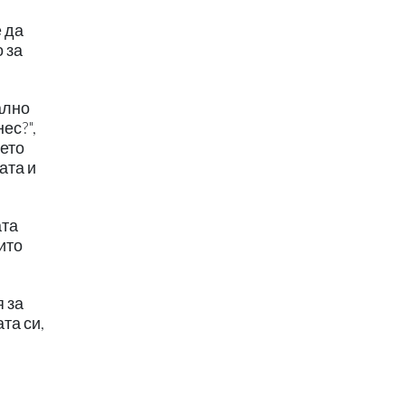
е да
 за
ално
ес?",
ието
ата и
ата
ито
 за
та си,