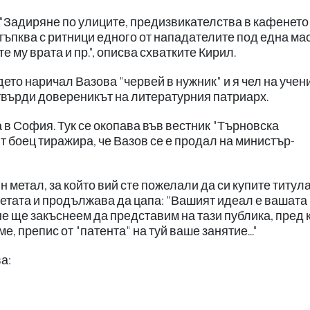
"Задиряне по улиците, предизвикателства в кафенето
тъпква с ритници едного от нападателите под една мас
му врата и пр.", описва схватките Кирил.
ето наричал Вазова "червей в нужник" и я чел на учен
, твърди довереникът на литературния патриарх.
в София. Тук се окопава във вестник "Търновска
т боец тиражира, че Вазов се е продал на министър-
н метал, за който вий сте пожелали да си купите титул
зетата и продължава да цапа: "Вашият идеал е вашата
не ще закъснеем да представим на тази публика, пред 
, препис от "патента" на туй ваше занятие..."
а: