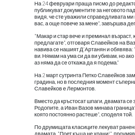
На 24 февруари праща писмо до редакто
публикуват документите за неговото паде
видя, че сте уважили справедливата ми 
вас, а още повече за мене", завършва д
"Макар и стар вече и преминал възраст, к
предлагате", отговаря Славейков на Вазо
навива се нашият Д'Артанян и обявява: 
ви. Нямам на ума си да ви убивам, но ак
аз няма да се откажа да я подема."
На 2 март сутринта Петко Славейков зам
градина, но в последния момент съперни
Славейков е Лермонтов.
Вместо да кръстосат шпаги, двамата се 
Родопите, а Иван Вазов минава границат
която постоянно растеше", споделя той.
По друмищата класиците лекуват ранен
двамата. "Поет къща не храни!", проумяв