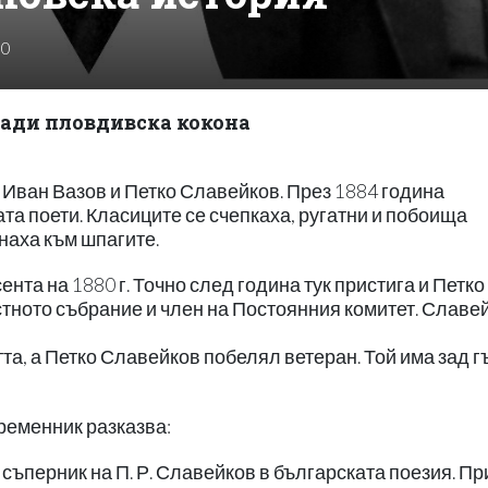
0
аради пловдивска кокона
 Иван Вазов и Петко Славейков. През 1884 година
а поети. Класиците се счепкаха, ругатни и побоища
наха към шпагите.
ента на 1880 г. Точно след година тук пристига и Петко
тното събрание и член на Постоянния комитет. Славе
а, а Петко Славейков побелял ветеран. Той има зад г
ременник разказва:
съперник на П. Р. Славейков в българската поезия. Пр