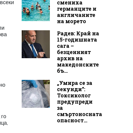
смениха
 всеки
германците и
англичаните
на морето
ли
Радев: Край на
ова
15-годишната
сага –
безценният
архив на
македонските
бъ...
„Умира се за
нно
секунди“:
Токсиколог
предупреди
за
смъртоносната
 го
опасност...
ица,