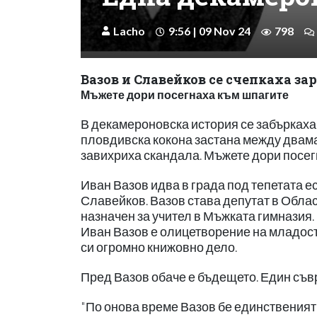
Lacho
9:56 | 09 Nov 24
798
Вазов и Славейков се счепкаха з
Мъжете дори посегнаха към шпагите
В декамероновска история се забъркаха
пловдивска кокона застана между двамат
завихриха скандала. Мъжете дори посег
Иван Вазов идва в града под тепетата ес
Славейков. Вазов става депутат в Облас
назначен за учител в Мъжката гимназия.
Иван Вазов е олицетворение на младостт
си огромно книжовно дело.
Пред Вазов обаче е бъдещето. Един съв
"По онова време Вазов бе единственият 