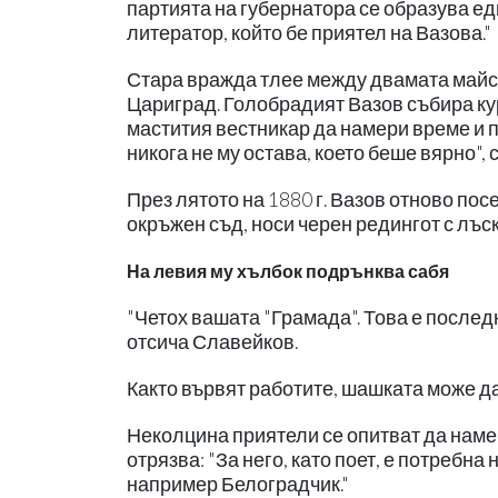
партията на губернатора се образува ед
литератор, който бе приятел на Вазова."
Стара вражда тлее между двамата майсто
Цариград. Голобрадият Вазов събира ку
мастития вестникар да намери време и пр
никога не му остава, което беше вярно",
През лятото на 1880 г. Вазов отново по
окръжен съд, носи черен редингот с лъск
На левия му хълбок подрънква сабя
"Четох вашата "Грамада". Това е после
отсича Славейков.
Както вървят работите, шашката може д
Неколцина приятели се опитват да намер
отрязва: "За него, като поет, е потребна
например Белоградчик."