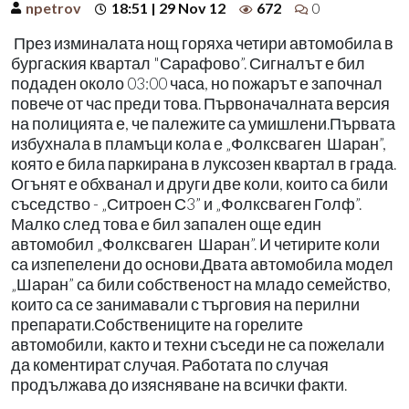
npetrov
18:51 | 29 Nov 12
672
0
През изминалата нощ горяха четири автомобила в
бургаския квартал "Сарафово”. Сигналът е бил
подаден около 03:00 часа, но пожарът е започнал
повече от час преди това. Първоначалната версия
на полицията е, че палежите са умишлени.Първата
избухнала в пламъци кола е „Фолксваген Шаран”,
която е била паркирана в луксозен квартал в града.
Огънят е обхванал и други две коли, които са били
съседство - „Ситроен С3” и „Фолксваген Голф”.
Малко след това е бил запален още един
автомобил „Фолксваген Шаран”. И четирите коли
са изпепелени до основи.Двата автомобила модел
„Шаран” са били собственост на младо семейство,
които са се занимавали с търговия на перилни
препарати.Собствениците на горелите
автомобили, както и техни съседи не са пожелали
да коментират случая. Работата по случая
продължава до изясняване на всички факти.