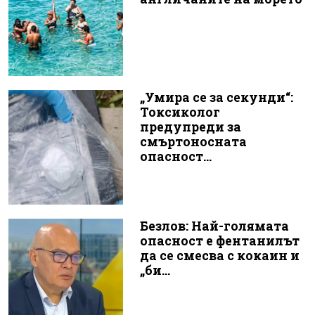
„Умира се за секунди“:
Токсиколог
предупреди за
смъртоносната
опасност...
Безлов: Най-голямата
опасност е фентанилът
да се смесва с кокаин и
„би...