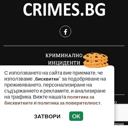
КРИМИНАЛНО
ИНЦИДЕНТИ
АНАЛИЗИ
С използването на сайта вие приемате, че
ПО СВЕТА
използваме „
" за подобряване на
бисквитки
преживяването, персонализиране на
ВОДЕЩИ ТЕМИ
съдържанието и рекламите, и анализиране
на трафика. Вижте нашата
политика за
Използването и публикуването на част или цялото
и
.
бисквитките
политика за поверителност
съдържание на Crimes.BG без разрешение на Медийна
група Асмара ЕООД е забранено.
ЗАТВОРИ
OK
© 2010 - 2026 | Crimes.BG. Всички права запазени.