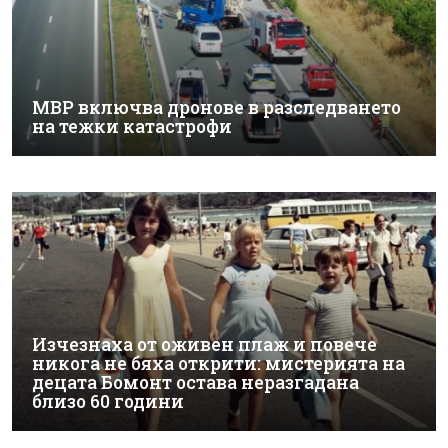
МВР включва дронове в разследването
на тежки катастрофи
Изчезнаха от оживен плаж и повече
никога не бяха открити: мистерията на
децата Бомонт остава неразгадана
близо 60 години