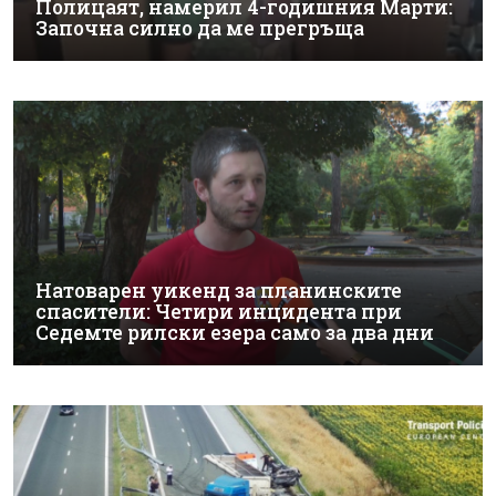
Полицаят, намерил 4-годишния Марти:
Започна силно да ме прегръща
Натоварен уикенд за планинските
спасители: Четири инцидента при
Седемте рилски езера само за два дни