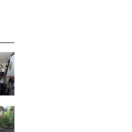
на
00
а