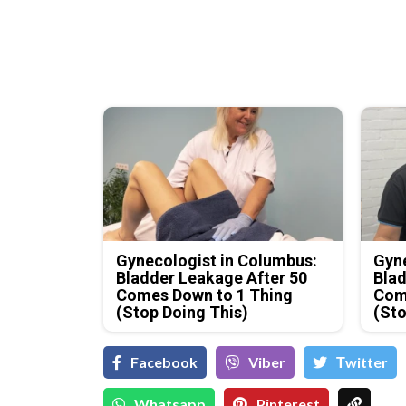
Gynecologist in Columbus:
Gyne
Bladder Leakage After 50
Blad
Comes Down to 1 Thing
Com
(Stop Doing This)
(Sto
Facebook
Viber
Тwitter
Whatsapp
Pinterest