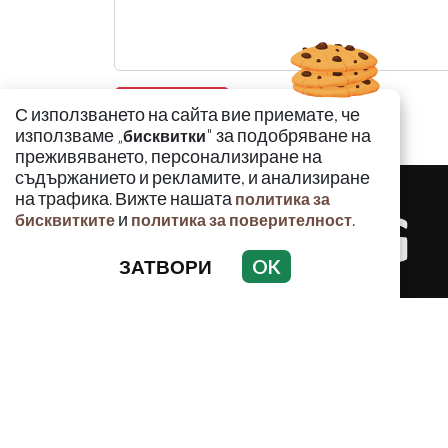
С използването на сайта вие приемате, че
използваме „
" за подобряване на
бисквитки
преживяването, персонализиране на
съдържанието и рекламите, и анализиране
на трафика. Вижте нашата
политика за
и
.
бисквитките
политика за поверителност
ЗАТВОРИ
OK
КРИМИНАЛ
Използването и публикуването на част или ц
разрешение на Медийна група Асмара ЕООД 
РЕКЛАМА
КОНТАКТ