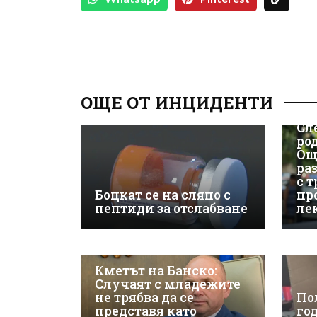
ОЩЕ ОТ ИНЦИДЕНТИ
Сл
ро
Ощ
ра
с 
Боцкат се на сляпо с
пр
пептиди за отслабване
ле
Кметът на Банско:
Случаят с младежите
не трябва да се
По
представя като
го