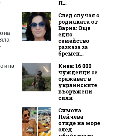
.
П...
След случая с
родилката от
Варна: Още
о на
едно
бяла,
семейство
-
разказа за
бремен...
Киев: 16 000
о и на
чужденци се
сражават в
украинските
въоръжени
сили
Симона
Пейчева
отиде на море
след
убийството