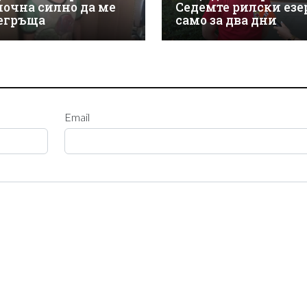
почна силно да ме
Седемте рилски езе
егръща
само за два дни
Email