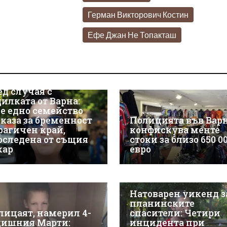
Герман Викторович Костин
Ефе Джан Не Топакташ
ед случая с
дилката от Варна:
е едно семейство
зказа за бременност
Полицията във Вар
трагичен край,
конфискува менте
оследена от същия
стоки за близо 650 0
кар
евро
Натоварен уикенд з
планинските
лицаят, намерил 4-
спасители: Четири
дишния Марти:
инцидента при