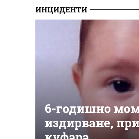
ИНЦИДЕНТИ
6-годишно мом
издирване, при
куфара