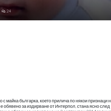
24
о с майка българка, което прилича по някои признаци 
 е обявено за издирване от Интерпол, стана ясно след