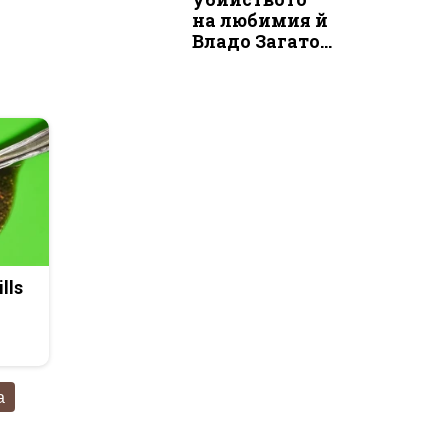
на любимия й
Владо Загато...
lls
а