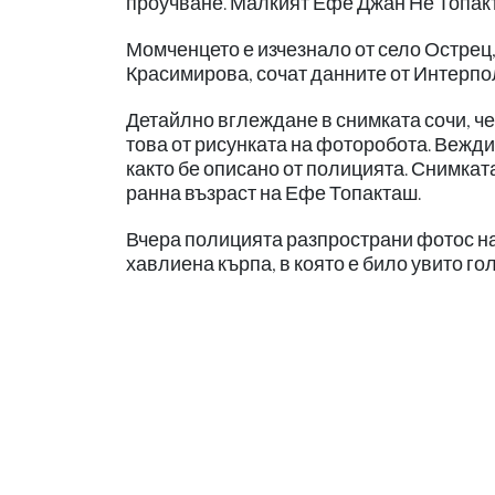
проучване. Малкият Ефе Джан Не Топакт
Момченцето е изчезнало от село Острец
Красимирова, сочат данните от Интерпо
Детайлно вглеждане в снимката сочи, че
това от рисунката на фоторобота. Веждит
както бе описано от полицията. Снимката
ранна възраст на Ефе Топакташ.
Вчера полицията разпространи фотос на к
хавлиена кърпа, в която е било увито гол