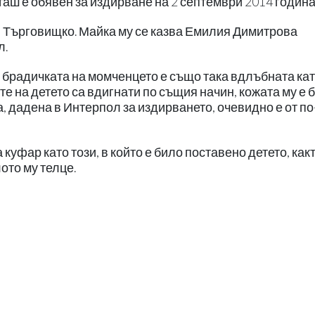
аш е обявен за издирване на 2 септември 2014 година
, Търговищко. Майка му се казва Емилия Димитрова
л.
 брадичката на момченцето е също така вдлъбната кат
е на детето са вдигнати по същия начин, кожата му е 
, дадена в Интерпол за издирването, очевидно е от по
уфар като този, в който е било поставено детето, какт
ото му телце.