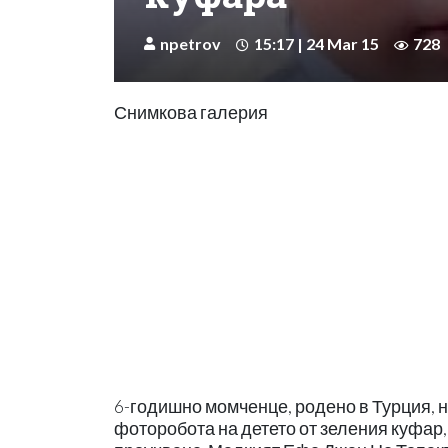
npetrov
15:17 | 24 Mar 15
728
Снимкова галерия
6-годишно момченце, родено в Турция, н
фоторобота на детето от зеления куфар,